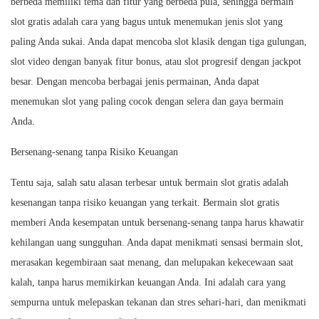
berbeda memiliki tema dan fitur yang berbeda pula, sehingga bermain
slot gratis adalah cara yang bagus untuk menemukan jenis slot yang
paling Anda sukai. Anda dapat mencoba slot klasik dengan tiga gulungan,
slot video dengan banyak fitur bonus, atau slot progresif dengan jackpot
besar. Dengan mencoba berbagai jenis permainan, Anda dapat
menemukan slot yang paling cocok dengan selera dan gaya bermain
Anda.
Bersenang-senang tanpa Risiko Keuangan
Tentu saja, salah satu alasan terbesar untuk bermain slot gratis adalah
kesenangan tanpa risiko keuangan yang terkait. Bermain slot gratis
memberi Anda kesempatan untuk bersenang-senang tanpa harus khawatir
kehilangan uang sungguhan. Anda dapat menikmati sensasi bermain slot,
merasakan kegembiraan saat menang, dan melupakan kekecewaan saat
kalah, tanpa harus memikirkan keuangan Anda. Ini adalah cara yang
sempurna untuk melepaskan tekanan dan stres sehari-hari, dan menikmati