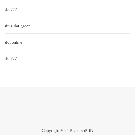
slot777
situs slot gacor
slot online
slot777
Copyright 2024
PhantomPBN