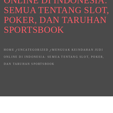
ONLINE DI INDONESIA:
SEMUA TENTANG SLOT,
POKER, DAN TARUHAN
SPORTSBOOK
HOME
UNCATEGORIZED
MENGUAK KEINDAHAN JUDI
ONLINE DI INDONESIA: SEMUA TENTANG SLOT, POKER,
DAN TARUHAN SPORTSBOOK