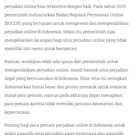
perjudian online bisa terkontrol dengan baik. Pada tahun 2019,
pemerintah meluncurkan Badan Regulasi Permainan Online
(BOCOR) yang bertujuan untuk mengawasi dan mengendalikan
perjudian online di Indonesia. Selain itu, pemerintah juga
mengeluarkan larangan bagi situs perjudian online yang tidak
memiliki izin resmi untuk beroperasi.
Namun, meskipun telah ada upaya dari pemerintah untuk
mengendalikan perjudian online, masih banyak situs perjudian
ilegal yang bermunculan di Indonesia. Situs-situs ini seringkali
menawarkan bonus besar dan promo menarik untuk menarik
minat para pemain, namun pada akhirnya dapat merugikan
para pemain karena tidak memiliki jaminan keamanan dan
kepercayaan.
Penting bagi para pemain perjudian online di Indonesia untuk
selalu memilih situs perjudian yang terpercaya dan memiliki