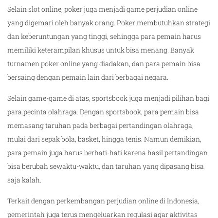
Selain slot online, poker juga menjadi game perjudian online
yang digemari oleh banyak orang. Poker membutuhkan strategi
dan keberuntungan yang tinggi, sehingga para pemain harus
memiliki keterampilan khusus untuk bisa menang. Banyak
turnamen poker online yang diadakan, dan para pemain bisa
bersaing dengan pemain lain dari berbagai negara.
Selain game-game di atas, sportsbook juga menjadi pilihan bagi
para pecinta olahraga. Dengan sportsbook, para pemain bisa
memasang taruhan pada berbagai pertandingan olahraga,
mulai dari sepak bola, basket, hingga tenis. Namun demikian,
para pemain juga harus berhati-hati karena hasil pertandingan
bisa berubah sewaktu-waktu, dan taruhan yang dipasang bisa
saja kalah.
Terkait dengan perkembangan perjudian online di Indonesia,
pemerintah juga terus mengeluarkan regulasi agar aktivitas