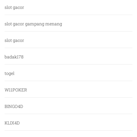
slot gacor
slot gacor gampang menang
slot gacor
badak178
togel
W11POKER
BINGO4D
KLIX4D