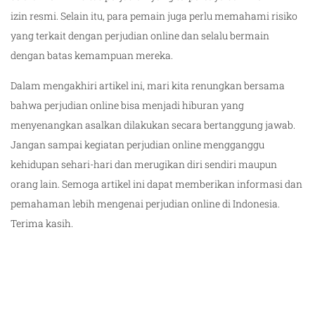
izin resmi. Selain itu, para pemain juga perlu memahami risiko
yang terkait dengan perjudian online dan selalu bermain
dengan batas kemampuan mereka.
Dalam mengakhiri artikel ini, mari kita renungkan bersama
bahwa perjudian online bisa menjadi hiburan yang
menyenangkan asalkan dilakukan secara bertanggung jawab.
Jangan sampai kegiatan perjudian online mengganggu
kehidupan sehari-hari dan merugikan diri sendiri maupun
orang lain. Semoga artikel ini dapat memberikan informasi dan
pemahaman lebih mengenai perjudian online di Indonesia.
Terima kasih.