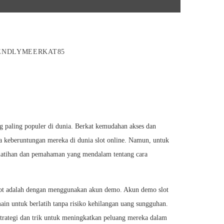
ENDLYMEERKAT85
ng paling populer di dunia. Berkat kemudahan akses dan
a keberuntungan mereka di dunia slot online. Namun, untuk
latihan dan pemahaman yang mendalam tentang cara
slot adalah dengan menggunakan akun demo. Akun demo slot
in untuk berlatih tanpa risiko kehilangan uang sungguhan.
trategi dan trik untuk meningkatkan peluang mereka dalam