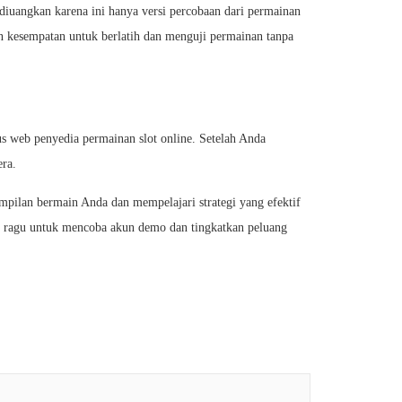
diuangkan karena ini hanya versi percobaan dari permainan
 kesempatan untuk berlatih dan menguji permainan tanpa
s web penyedia permainan slot online. Setelah Anda
era.
mpilan bermain Anda dan mempelajari strategi yang efektif
n ragu untuk mencoba akun demo dan tingkatkan peluang