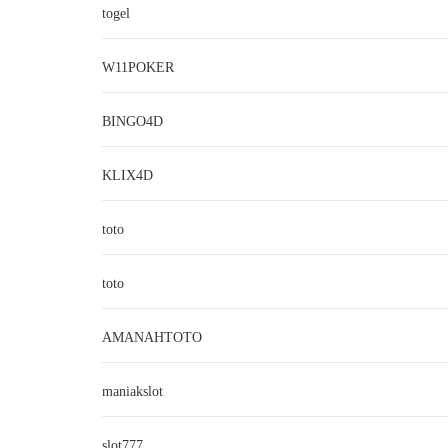
togel
W11POKER
BINGO4D
KLIX4D
toto
toto
AMANAHTOTO
maniakslot
slot777