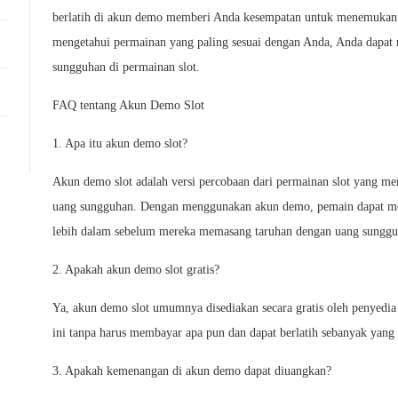
berlatih di akun demo memberi Anda kesempatan untuk menemukan
mengetahui permainan yang paling sesuai dengan Anda, Anda dapa
sungguhan di permainan slot.
FAQ tentang Akun Demo Slot
1. Apa itu akun demo slot?
Akun demo slot adalah versi percobaan dari permainan slot yang me
uang sungguhan. Dengan menggunakan akun demo, pemain dapat me
lebih dalam sebelum mereka memasang taruhan dengan uang sunggu
2. Apakah akun demo slot gratis?
Ya, akun demo slot umumnya disediakan secara gratis oleh penyedi
ini tanpa harus membayar apa pun dan dapat berlatih sebanyak yang
3. Apakah kemenangan di akun demo dapat diuangkan?