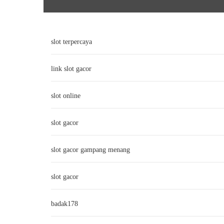
slot terpercaya
link slot gacor
slot online
slot gacor
slot gacor gampang menang
slot gacor
badak178