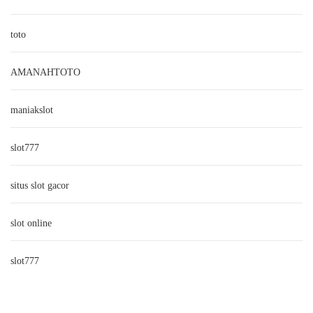
toto
AMANAHTOTO
maniakslot
slot777
situs slot gacor
slot online
slot777