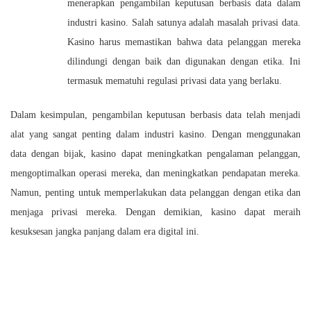
menerapkan pengambilan keputusan berbasis data dalam
industri kasino. Salah satunya adalah masalah privasi data.
Kasino harus memastikan bahwa data pelanggan mereka
dilindungi dengan baik dan digunakan dengan etika. Ini
termasuk mematuhi regulasi privasi data yang berlaku.
Dalam kesimpulan, pengambilan keputusan berbasis data telah menjadi
alat yang sangat penting dalam industri kasino. Dengan menggunakan
data dengan bijak, kasino dapat meningkatkan pengalaman pelanggan,
mengoptimalkan operasi mereka, dan meningkatkan pendapatan mereka.
Namun, penting untuk memperlakukan data pelanggan dengan etika dan
menjaga privasi mereka. Dengan demikian, kasino dapat meraih
kesuksesan jangka panjang dalam era digital ini.