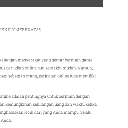
RIENDLYMEERKAT85
 di kalangan masyarakat yang gemar bermain game
situs perjudian online pun semakin mudah. Namun,
gi sebagian orang, perjudian online juga memiliki
n online adalah pentingnya untuk bermain dengan
kan kemungkinan kehilangan uang dan waktu ketika
nghabiskan lebih dari yang Anda mampu. Selalu
n Anda.