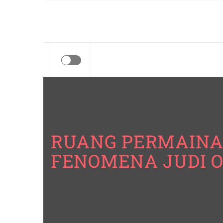
Skip
to
A Firm A W
content
The latest ethics of Casino
RUANG PERMAINA
FENOMENA JUDI O