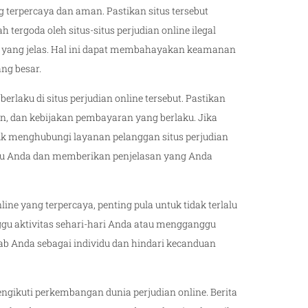
ng terpercaya dan aman. Pastikan situs tersebut
 tergoda oleh situs-situs perjudian online ilegal
 yang jelas. Hal ini dapat membahayakan keamanan
ng besar.
erlaku di situs perjudian online tersebut. Pastikan
, dan kebijakan pembayaran yang berlaku. Jika
uk menghubungi layanan pelanggan situs perjudian
tu Anda dan memberikan penjelasan yang Anda
ine yang terpercaya, penting pula untuk tidak terlalu
gu aktivitas sehari-hari Anda atau mengganggu
ab Anda sebagai individu dan hindari kecanduan
engikuti perkembangan dunia perjudian online. Berita