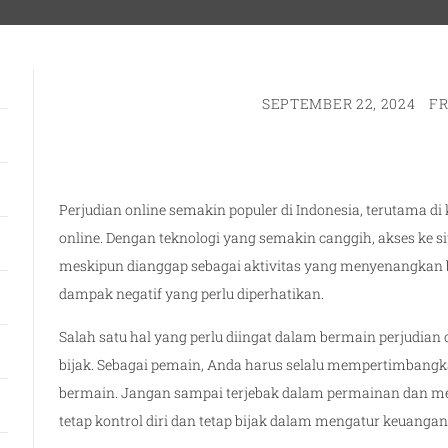
SEPTEMBER 22, 2024
F
Perjudian online semakin populer di Indonesia, terutama
online. Dengan teknologi yang semakin canggih, akses ke 
meskipun dianggap sebagai aktivitas yang menyenangkan ba
dampak negatif yang perlu diperhatikan.
Salah satu hal yang perlu diingat dalam bermain perjudia
bijak. Sebagai pemain, Anda harus selalu mempertimbang
bermain. Jangan sampai terjebak dalam permainan dan me
tetap kontrol diri dan tetap bijak dalam mengatur keuanga