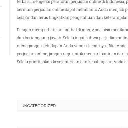
terbaru mengenai peraturan perjudian online di Indonesia,
bermain perjudian online dapat membantu Anda menjadi pe
belajar dan terus tingkatkan pengetahuan dan keterampila
Dengan memperhatikan hal-hal di atas, Anda bisa menikma
dan bertanggung jawab. Selalu ingat bahwa perjudian onli
mengganggu kehidupan Anda yang sebenarnya. Jika Anda m
perjudian online, jangan ragu untuk mencari bantuan dari 
Selalu prioritaskan kesejahteraan dan kebahagiaan Anda d
UNCATEGORIZED