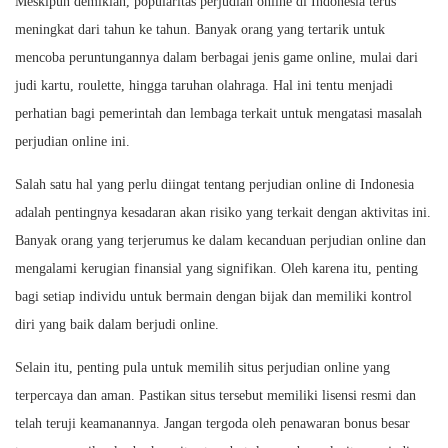
Meskipun demikian, popularitas perjudian online di Indonesia terus
meningkat dari tahun ke tahun. Banyak orang yang tertarik untuk
mencoba peruntungannya dalam berbagai jenis game online, mulai dari
judi kartu, roulette, hingga taruhan olahraga. Hal ini tentu menjadi
perhatian bagi pemerintah dan lembaga terkait untuk mengatasi masalah
perjudian online ini.
Salah satu hal yang perlu diingat tentang perjudian online di Indonesia
adalah pentingnya kesadaran akan risiko yang terkait dengan aktivitas ini.
Banyak orang yang terjerumus ke dalam kecanduan perjudian online dan
mengalami kerugian finansial yang signifikan. Oleh karena itu, penting
bagi setiap individu untuk bermain dengan bijak dan memiliki kontrol
diri yang baik dalam berjudi online.
Selain itu, penting pula untuk memilih situs perjudian online yang
terpercaya dan aman. Pastikan situs tersebut memiliki lisensi resmi dan
telah teruji keamanannya. Jangan tergoda oleh penawaran bonus besar