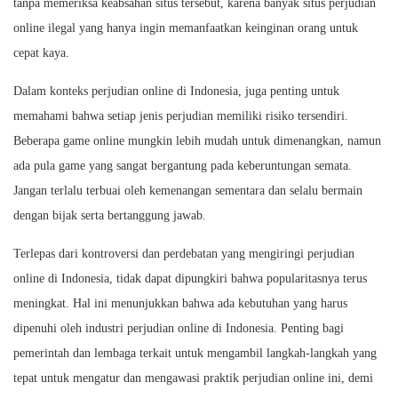
tanpa memeriksa keabsahan situs tersebut, karena banyak situs perjudian
online ilegal yang hanya ingin memanfaatkan keinginan orang untuk
cepat kaya.
Dalam konteks perjudian online di Indonesia, juga penting untuk
memahami bahwa setiap jenis perjudian memiliki risiko tersendiri.
Beberapa game online mungkin lebih mudah untuk dimenangkan, namun
ada pula game yang sangat bergantung pada keberuntungan semata.
Jangan terlalu terbuai oleh kemenangan sementara dan selalu bermain
dengan bijak serta bertanggung jawab.
Terlepas dari kontroversi dan perdebatan yang mengiringi perjudian
online di Indonesia, tidak dapat dipungkiri bahwa popularitasnya terus
meningkat. Hal ini menunjukkan bahwa ada kebutuhan yang harus
dipenuhi oleh industri perjudian online di Indonesia. Penting bagi
pemerintah dan lembaga terkait untuk mengambil langkah-langkah yang
tepat untuk mengatur dan mengawasi praktik perjudian online ini, demi